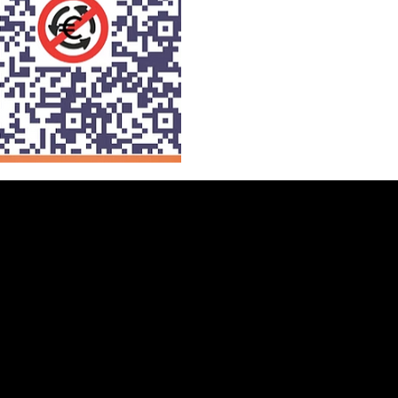
le
005
© 2025-2026 by Italcomply