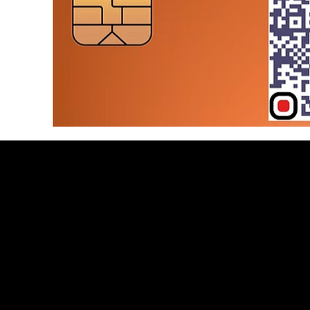
ITALCOMPLY Società per Azioni Consorti
Via degli Uffici del Vicario 43
00186 Roma (RM)
Codice Fiscale & Partita Iva: 18294591
Cap.Sociale: € 70.000 vers. € 18.500
REA: RM/2025/1775172
E-mail:
info@italcomply.it
PEC:
italcomply@pec.it
Telefono: 06 8674 3047