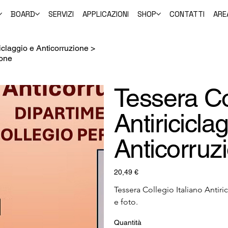
BOARD
SERVIZI
APPLICAZIONI
SHOP
CONTATTI
ARE
ciclaggio e Anticorruzione
>
ione
Tessera Col
Antiriciclag
Anticorruz
Prezzo
20,49 €
Tessera Collegio Italiano Antiri
e foto.
Quantità