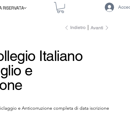
Acce
A RISERVATA
Indietro
Avanti
legio Italiano
glio e
ione
ciclaggio e Anticorruzione completa di data iscrizione 